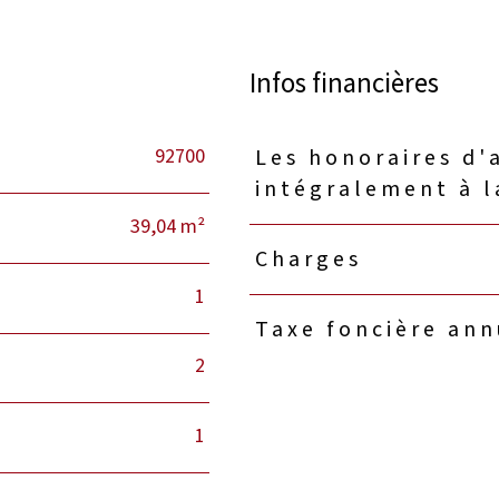
Infos financières
92700
Les honoraires d'
Caractéristiques
Valeurs
intégralement à l
39,04 m²
Charges
1
Taxe foncière ann
2
1