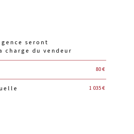
agence seront
a charge du vendeur
80 €
1 035 €
uelle