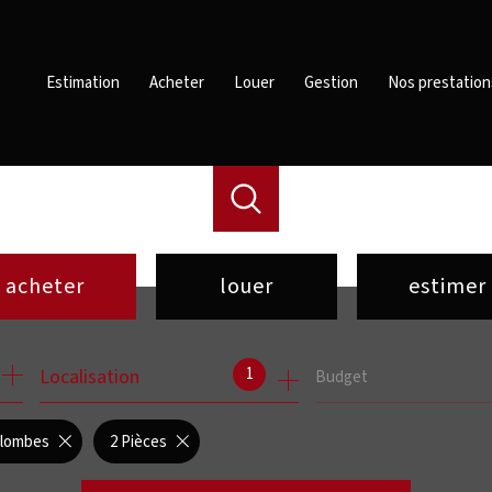
Estimation
Acheter
Louer
Gestion
Nos prestation
acheter
louer
estimer
de l'ancien
à l'année
1
Localisation
Budget
de l'immo pro
de l'immo pro
olombes
2 Pièces