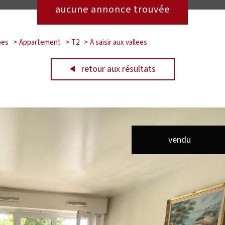
aucune annonce trouvée
bes
Appartement
T2
A saisir aux vallees
retour aux résultats
vendu