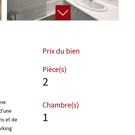
Prix du bien
Pièce(s)
2
une
Chambre(s)
d'une
1
ns et de
arking