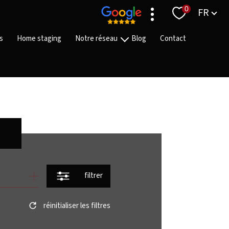
Langue
0
FR
s
Home staging
Notre réseau
Blog
Contact
Nos agences
Nos équipes
Nos partenaires
On recrute
filtrer
réinitialiser les filtres