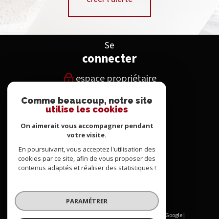
Se
connecter
espace propriétaire
Comme beaucoup, notre site
Nous
utilise les cookies
suivre
On aimerait vous accompagner pendant
votre visite.
En poursuivant, vous acceptez l'utilisation des
Nous
cookies par ce site, afin de vous proposer des
contenus adaptés et réaliser des statistiques !
adhérons
PARAMÉTRER
© 2026 | Tous droits réservés | Traduction powered by Google |