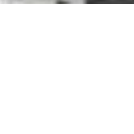
DDR Immobilier
Votre partenaire immobilier
en Île-de-France
Avec trois agences immobilières à Houilles, Sartrouville, Cormeilles en
Parisis et sa périphérie, notre groupe DDR IMMOBILIER a fait le choix de la
proximité pour vous accompagner au mieux dans tous vos projets
.
En effet, rester proche de nos clients est une volonté forte au sein de notre équipe.
Après tout, comment vous aider à réaliser votre projet dans les meilleures
conditions sans connaître votre style de vie, vos envies et vos impératifs ?
Nos services immobiliers
Nous vous offrons une gamme complète de services immobiliers en région
parisienne pour répondre à tous vos besoins.
Que vous envisagiez
l'estimation de votre bien à Cormeilles
en Parisis
ou l'acquisition d'un
bien immobilier à Houilles
, notre équipe d'experts est