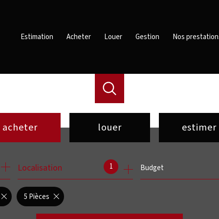
Estimation
Acheter
Louer
Gestion
Nos prestation
acheter
louer
estimer
de l'ancien
à l'année
1
Localisation
Budget
de l'immo pro
de l'immo pro
5 Pièces