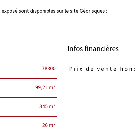
 exposé sont disponibles sur le site Géorisques :
Infos financières
78800
Prix de vente hon
Caractéristiques
Valeurs
99,21 m²
345 m²
26 m²