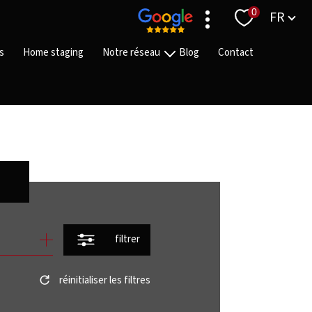
Langue
0
FR
s
Home staging
Notre réseau
Blog
Contact
Nos agences
Nos équipes
Nos partenaires
On recrute
filtrer
réinitialiser les filtres