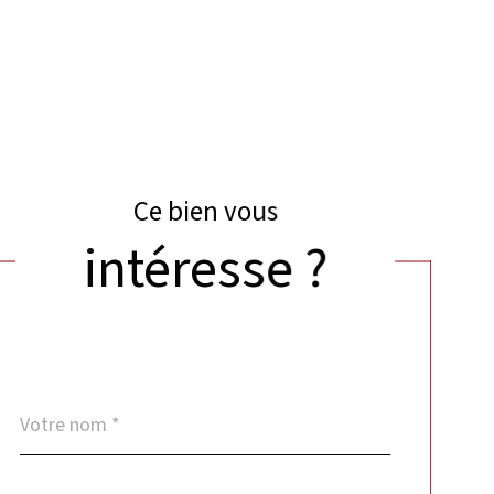
Ce bien vous
intéresse ?
Nom
Fieldset
*
par
défaut