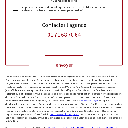
Validation
* Champs obligatoires
j'ai pris connaissance de la politique de confidentialité et des informations
relatives au traitement de mes données personnelles*
Contacter l'agence
01 71 68 70 64
Validation
envoyer
Les informations recueillies sur ce formulaire sont enregistrées dans un fichier informatisé par La
Boite Immo agissant comme Sous-traitant du traitement pour la gestion de la clientèle/prospects de
l'Agence / du Réseau qui reste Responsable du Traitement de vos Données personnelles. La base
légale du traitement repose sur l'intérêt légitime de l'Agence / du Réseau. Elles sont conservées
jusqu'à demande de suppression et sont destinées à l'Agence / au Réseau. Conformément à la loi «
informatique et libertés », vous disposez des droits d’accès, de rectification, d’effacement, d’opposition,
de limitation et de portabilité de vos données. Vous pouvez retirer votre consentement à tout moment
en contactant directement l’Agence / Le Réseau. Consultez le site
https://cnil.fr/fr
pour plus
d’informations sur vos droits. Si vous estimez, après avoir contacté l'Agence / le Réseau, que vos droits «
Informatique et Libertés » ne sont pas respectés, vous pouvez adresser une réclamation à la CNIL. Nous
vous informons de l’existence de la liste d'opposition au démarchage téléphonique « Bloctel », sur
laquelle vous pouvez vous inscrire ici :
https://www.bloctel.gouv.fr
. Dans le cadre de la protection des
Données personnelles, nous vous invitons à ne pas inscrire de Données sensibles dans le champ de
saisie libre.