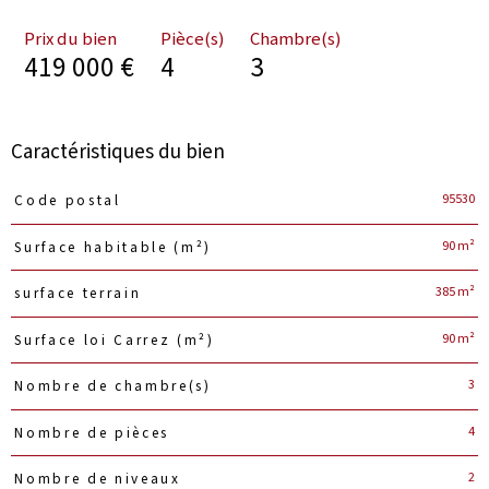
Prix du bien
Pièce(s)
Chambre(s)
419 000 €
4
3
Caractéristiques du bien
Caractéristiques
Valeurs
95530
Code postal
90 m²
Surface habitable (m²)
385 m²
surface terrain
90 m²
Surface loi Carrez (m²)
3
Nombre de chambre(s)
4
Nombre de pièces
2
Nombre de niveaux