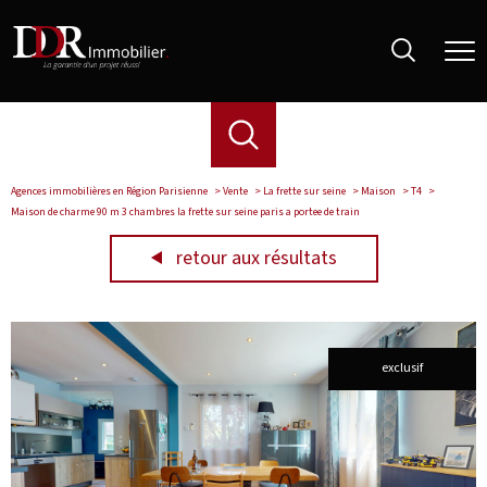
Agences immobilières en Région Parisienne
Vente
La frette sur seine
Maison
T4
Maison de charme 90 m 3 chambres la frette sur seine paris a portee de train
retour aux résultats
exclusif