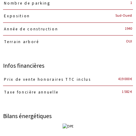
1
Nombre de parking
Sud-Ouest
Exposition
1940
Année de construction
OUI
Terrain arboré
Infos financières
Caractéristiques
Valeurs
419 000 €
Prix de vente honoraires TTC inclus
1 582 €
Taxe foncière annuelle
Bilans énergétiques