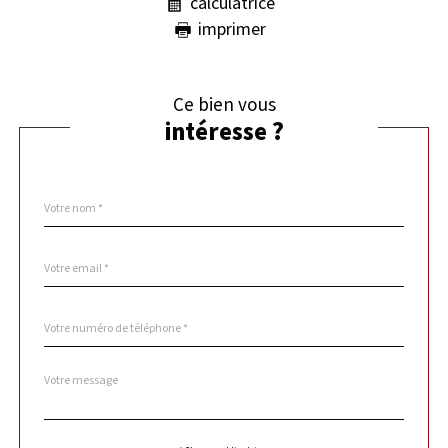
calculatrice
imprimer
Ce bien vous
intéresse ?
Nom
Fieldset
*
par
défaut
email
*
Téléphone
*
Message
Fieldset
*
par
défaut