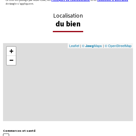
Ce site est protégé par reCAPTCHA, les
Politiques de Confidentialité
et es
Conditions d'utilisation
de Google s'appliquent.
Localisation
du bien
Leaflet
|
©
Maps
|
© OpenStreetMap
Jawg
+
−
Commerces et santé