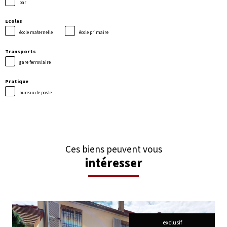
bar
Ecoles
école maternelle
école primaire
Transports
gare ferroviaire
Pratique
bureau de poste
Ces biens peuvent vous
intéresser
exclusif