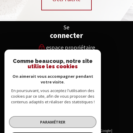
Se
connecter
espace propriétaire
Comme beaucoup, notre site
Nous
utilise les cookies
suivre
On aimerait vous accompagner pendant
votre visite.
En poursuivant, vous acceptez l'utilisation des
Nous
cookies par ce site, afin de vous proposer des
contenus adaptés et réaliser des statistiques !
adhérons
PARAMÉTRER
© 2026 | Tous droits réservés | Traduction powered by Google |