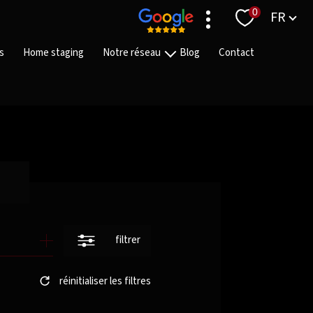
Langue
0
FR
s
Home staging
Notre réseau
Blog
Contact
Nos agences
Nos équipes
Nos partenaires
On recrute
filtrer
réinitialiser les filtres