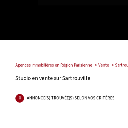
Agences immobilières en Région Parisienne
Vente
Sartrou
Studio en vente sur Sartrouville
0
ANNONCE(S) TROUVÉE(S) SELON VOS CRITÈRES