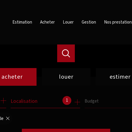
Estimation
Acheter
Louer
Gestion
Nos prestation
acheter
louer
estimer
de l'ancien
à l'année
1
Localisation
Budget
de l'immo pro
de l'immo pro
lle