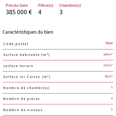
Prix du bien
Pièce(s)
Chambre(s)
385 000 €
4
3
Caractéristiques du bien
Caractéristiques
Valeurs
78500
Code postal
105 m²
Surface habitable (m²)
112 m²
surface terrain
85 m²
Surface loi Carrez (m²)
3
Nombre de chambre(s)
4
Nombre de pièces
1
Nombre de niveaux