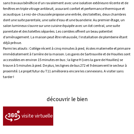
sans travaux bénéficie d’un ravalement avec une isolation extérieure récente et de
fenêtres en triple vitrage antibruit, assurant confort et performance thermique et
acoustique. Le rez-de-chaussée propose une entrée, des toilettes, deux chambres
dont une suite parentale, une salle d’eau et une buanderie. Au premier étage, un
salon lumineux s’ouvre sur une cuisine équipée avec un ilot central, une suite
parentale et des toilettes séparées. Les combles offrent un beau potentiel
d’aménagement. La maison peut être rehaussée, l’installation de plomberie étant
déjà prévue.
Parmi les atouts : Collège récent à cinq minutes à pied, écoles maternelle et primaire
immédiatement à l’arrière de la maison. Les gares de Sartrouville et de Houilles sont
accessibles en environ 15 minutes en bus ; la ligne H (vers la gare de Houilles) se
trouve à 5 minutes à pied. De plus, les lignes de bus 272 et 9 desservent le secteur à
proximité. Le projet futur du T11 améliorera encore les connexions. A visiter sans
tarder !
découvrir le bien
visite virtuelle