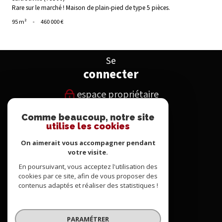
Rare sur le marché ! Maison de plain-pied de type 5 pièces.
95 m²
-
460 000 €
Se
connecter
espace propriétaire
Comme beaucoup, notre site
Nous
utilise les cookies
suivre
On aimerait vous accompagner pendant
votre visite.
En poursuivant, vous acceptez l'utilisation des
Nous
cookies par ce site, afin de vous proposer des
contenus adaptés et réaliser des statistiques !
adhérons
PARAMÉTRER