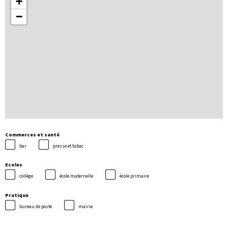
+
−
Commerces et santé
bar
presse et tabac
Ecoles
collège
école maternelle
école primaire
Pratique
bureau de poste
mairie