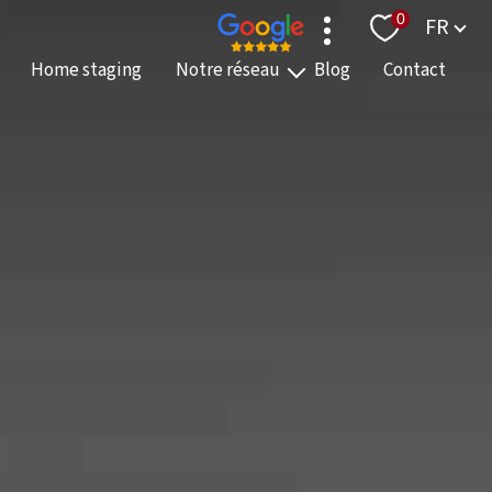
Langue
0
FR
Home staging
Notre réseau
Blog
Contact
Nos agences
Nos équipes
Nos partenaires
On recrute