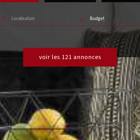
de l'ancien
à l'année
Budget
de l'immo pro
de l'immo pro
voir les
121
annonces