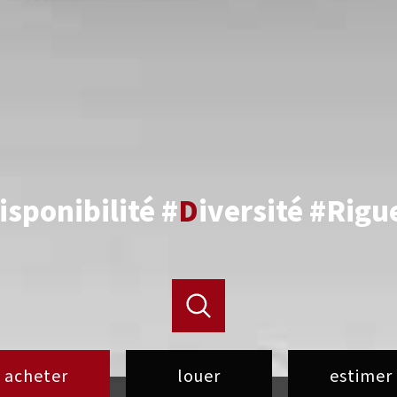
isponibilité #
D
iversité #Rigu
acheter
louer
estimer