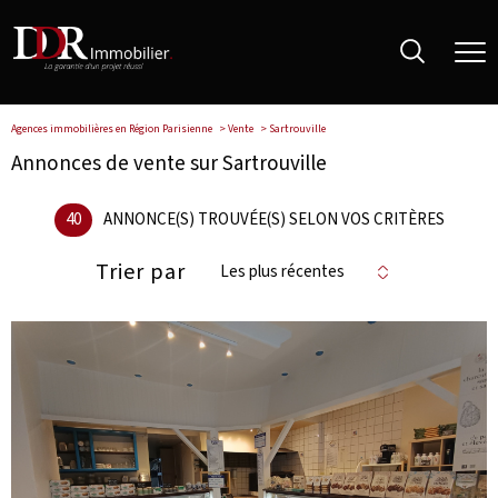
Agences immobilières en Région Parisienne
Vente
Sartrouville
Annonces de vente sur Sartrouville
40
ANNONCE(S) TROUVÉE(S) SELON VOS CRITÈRES
Trier par
Les plus récentes