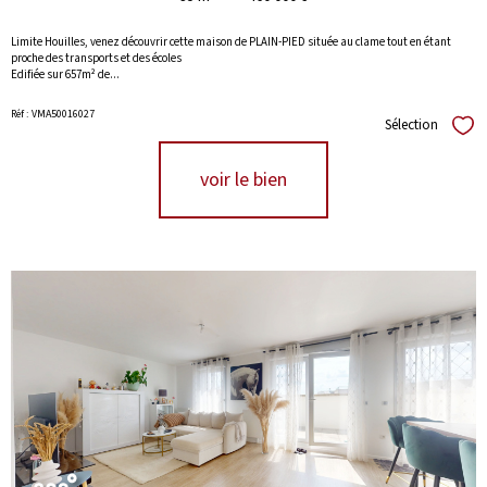
Limite Houilles, venez découvrir cette maison de PLAIN-PIED située au clame tout en étant
proche des transports et des écoles
Edifiée sur 657m² de...
Réf : VMA50016027
Sélection
Séle
voir le bien