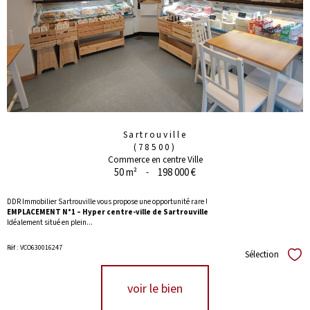
Sartrouville
(78500)
Commerce en centre Ville
50 m²
-
198 000 €
DDR Immobilier Sartrouville vous propose une opportunité rare !
EMPLACEMENT N°1 – Hyper centre-ville de Sartrouville
Idéalement situé en plein...
Réf : VCO630016247
Sélection
Séle
voir le bien