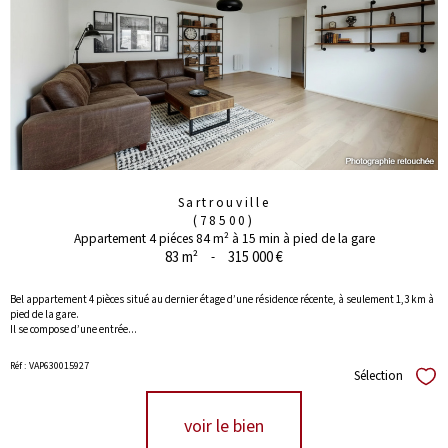
Sartrouville
(78500)
Appartement 4 piéces 84 m² à 15 min à pied de la gare
83 m²
-
315 000 €
Bel appartement 4 pièces situé au dernier étage d’une résidence récente, à seulement 1,3 km à
pied de la gare.
Il se compose d’une entrée...
Réf : VAP630015927
Sélection
Séle
voir le bien