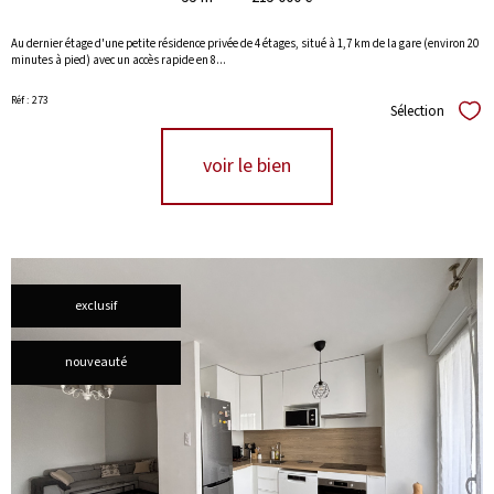
Au dernier étage d'une petite résidence privée de 4 étages, situé à 1,7 km de la gare (environ 20
minutes à pied) avec un accès rapide en 8...
Réf : 273
Sélection
Séle
voir le bien
exclusif
nouveauté