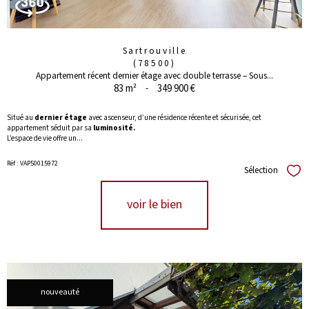
Sartrouville
(78500)
Appartement récent dernier étage avec double terrasse – Sous...
83 m²
-
349 900 €
Situé au
dernier étage
avec ascenseur, d’une résidence récente et sécurisée, cet
appartement séduit par sa
luminosité.
L’espace de vie offre un...
Réf : VAP50015972
Sélection
Séle
voir le bien
nouveauté