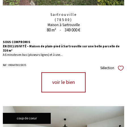
Sartrouville
(78500)
Maison à Sartrouville
80 m²
-
349 000 €
SOUS COMPROMIS
EN EXCLUSIVITÉ – Maison de plain-pied à Sartrouville sur une belle parcelle de
316 m²
A 6 minutes en bus (pluseurs lignes) et à une...
Réf : VMA470015935
Sélection
Séle
voir le bien
coup de coeur