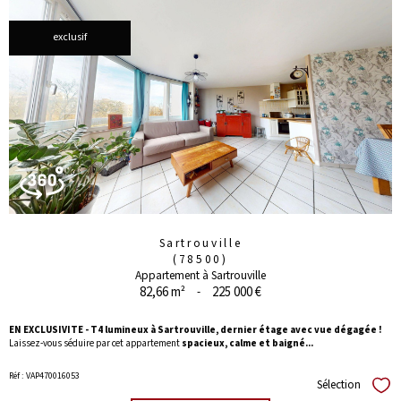
exclusif
Sartrouville
(78500)
Appartement à Sartrouville
82,66 m²
-
225 000 €
EN EXCLUSIVITE -
T4 lumineux à Sartrouville, dernier étage avec vue dégagée !
Laissez-vous séduire par cet appartement
spacieux, calme et baigné...
Réf : VAP470016053
Sélection
Séle