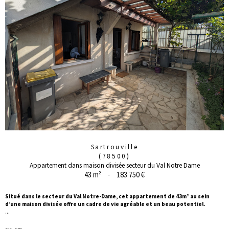
Sartrouville
(78500)
Appartement dans maison divisée secteur du Val Notre Dame
43 m²
-
183 750 €
Situé dans le secteur du Val Notre-Dame, cet appartement de 43m² au sein
d’une maison divisée offre un cadre de vie agréable et un beau potentiel.
...