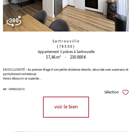
Sartrouville
(78500)
Appartement 3 pièces à Sartrouville
57,46 m²
-
230 000 €
EN EXCLUSIVITÉ – Au premier étage d'une petite résidence récente, sécurisée avec ascenseur et
parfaitement entretenue
Venez découvrir ce superbe...
Réf : VAP50016072
Sélection
Séle
voir le bien