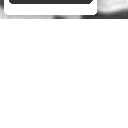
DDR Immobilier
Votre partenaire immobilier
en Île-de-France
Avec trois agences immobilières à Houilles, Sartrouville, Cormeilles en
Parisis et sa périphérie, notre groupe DDR IMMOBILIER a fait le choix de la
proximité pour vous accompagner au mieux dans tous vos projets
.
En effet, rester proche de nos clients est une volonté forte au sein de notre équipe.
Après tout, comment vous aider à réaliser votre projet dans les meilleures
conditions sans connaître votre style de vie, vos envies et vos impératifs ?
Nos services immobiliers
Nous vous offrons une gamme complète de services immobiliers en région