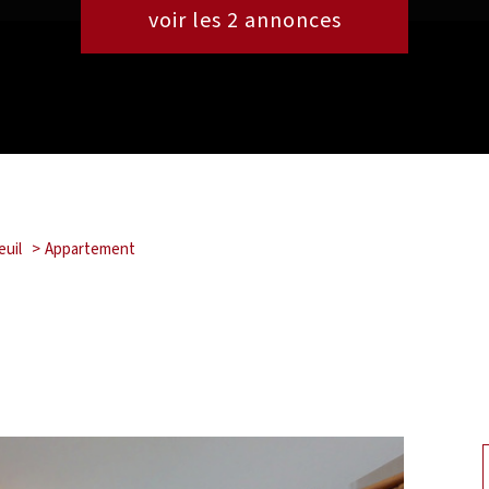
voir les
2
annonces
euil
Appartement