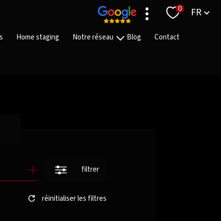
Langue
0
FR
s
Home staging
Notre réseau
Blog
Contact
Nos agences
Nos équipes
Nos partenaires
On recrute
filtrer
réinitialiser les filtres