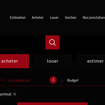
Estimation
Acheter
Louer
Gestion
Nos prestation
acheter
louer
estimer
de l'ancien
à l'année
1
Localisation
Budget
de l'immo pro
de l'immo pro
genteuil