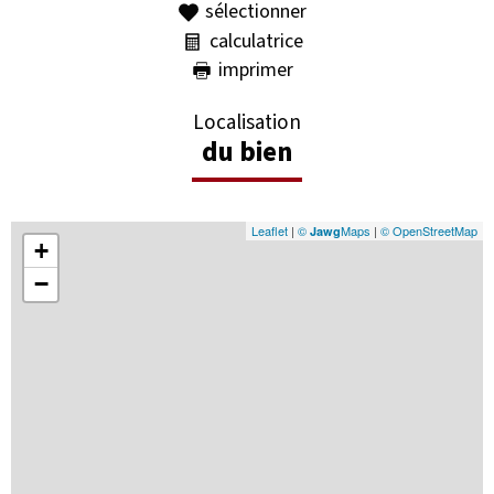
sélectionner
calculatrice
imprimer
Localisation
du bien
Leaflet
|
©
Maps
|
© OpenStreetMap
Jawg
+
−