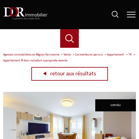
Agences immobilières en Région Parisienne
Vente
Cormeilles en parisis
Appartement
T4
Appartement f4 bois rochefort copropriete recente
retour aux résultats
vendu