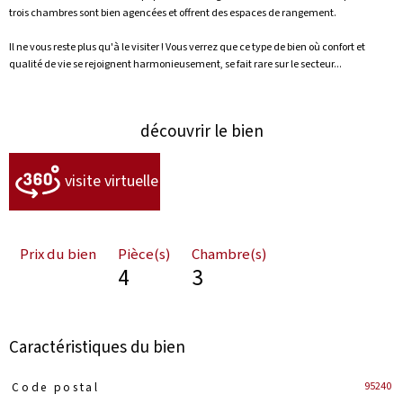
trois chambres sont bien agencées et offrent des espaces de rangement.
Il ne vous reste plus qu'à le visiter ! Vous verrez que ce type de bien où confort et
qualité de vie se rejoignent harmonieusement, se fait rare sur le secteur...
découvrir le bien
visite virtuelle
Prix du bien
Pièce(s)
Chambre(s)
4
3
Caractéristiques du bien
Caractéristiques
Valeurs
95240
Code postal