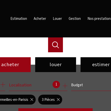
Estimation
Acheter
Louer
Gestion
Nos prestation
acheter
louer
estimer
de l'ancien
à l'année
1
Localisation
Budget
de l'immo pro
de l'immo pro
rmeilles-en-Parisis
3 Pièces