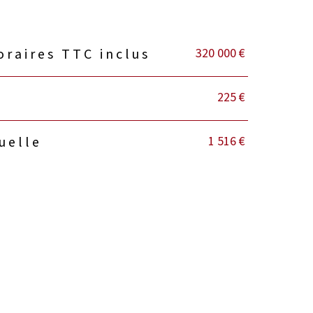
320 000 €
oraires TTC inclus
225 €
1 516 €
uelle