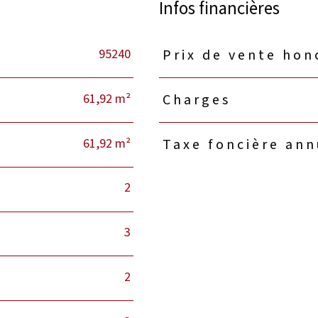
Infos financières
95240
Prix de vente hon
Caractéristiques
Valeurs
61,92 m²
Charges
61,92 m²
Taxe foncière ann
2
3
2