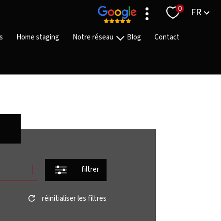
Langue
0
FR
s
Home staging
Notre réseau
Blog
Contact
Nos agences
Nos équipes
Nos partenaires
On recrute
filtrer
réinitialiser les filtres