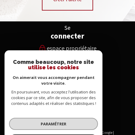
Se
connecter
espace propriétaire
Comme beaucoup, notre site
Nous
utilise les cookies
suivre
On aimerait vous accompagner pendant
votre visite.
En poursuivant, vous acceptez l'utilisation des
Nous
cookies par ce site, afin de vous proposer des
contenus adaptés et réaliser des statistiques !
adhérons
PARAMÉTRER
© 2026 | Tous droits réservés | Traduction powered by Google |