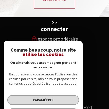
Se
connecter
espace propriétaire
Comme beaucoup, notre site
Nous
utilise les cookies
suivre
On aimerait vous accompagner pendant
votre visite.
En poursuivant, vous acceptez l'utilisation des
Nous
cookies par ce site, afin de vous proposer des
contenus adaptés et réaliser des statistiques !
adhérons
PARAMÉTRER
© 2026 | Tous droits réservés | Traduction powered by Google |