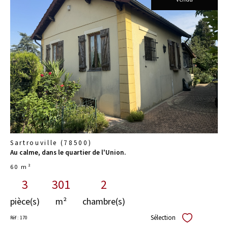
voir le
bien
Sartrouville (78500)
Au calme, dans le quartier de l'Union.
60 m²
3
301
2
pièce(s)
m²
chambre(s)
Sélection
Réf : 170
Sélectionner