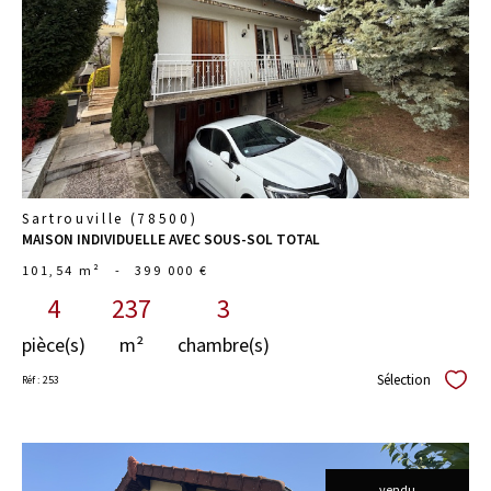
bien
Sartrouville (78500)
MAISON INDIVIDUELLE AVEC SOUS-SOL TOTAL
101,54 m²
-
399 000 €
4
237
3
pièce(s)
m²
chambre(s)
Sélection
Réf : 253
Sélect
vendu