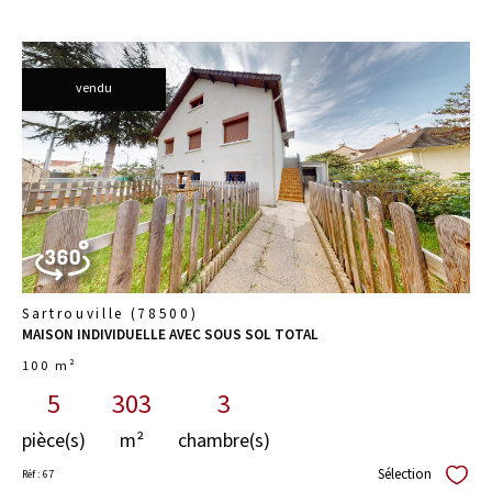
vendu
voir le
bien
Sartrouville (78500)
MAISON INDIVIDUELLE AVEC SOUS SOL TOTAL
100 m²
5
303
3
pièce(s)
m²
chambre(s)
Sélection
Réf : 67
Sélect