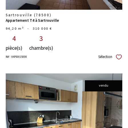
Sartrouville (78500)
Appartement T4 à Sartrouville
94,20 m²
-
310 000 €
4
3
pièce(s)
chambre(s)
Sélection
Réf : VAP50015008
Sélect
vendu
voir le
bien