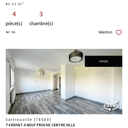
83,31 m²
4
3
pièce(s)
chambre(s)
Sélection
Réf : 106
Sélect
vendu
voir le
bien
Sartrouville (78500)
T4 REFAIT A NEUF PROCHE CENTRE VILLE