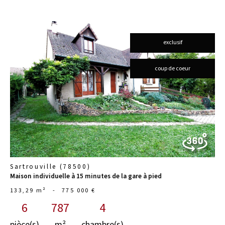
exclusif
voir le
coup de coeur
bien
Sartrouville (78500)
Maison individuelle à 15 minutes de la gare à pied
133,29 m²
-
775 000 €
6
787
4
pièce(s)
m²
chambre(s)