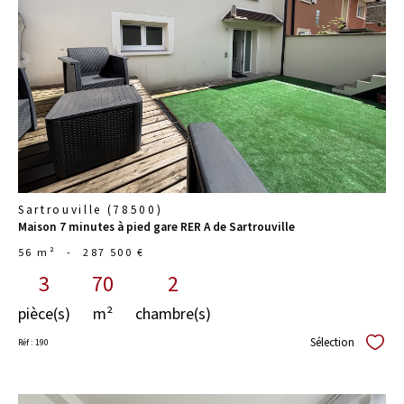
voir le
bien
Sartrouville (78500)
Maison 7 minutes à pied gare RER A de Sartrouville
56 m²
-
287 500 €
3
70
2
pièce(s)
m²
chambre(s)
Sélection
Réf : 190
Sélect