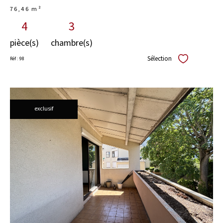
76,46 m²
4
3
pièce(s)
chambre(s)
Sélection
Réf : 98
Sélectionner
exclusif
voir le
bien