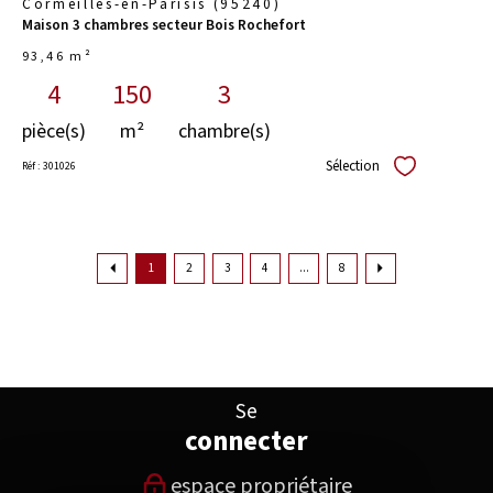
Cormeilles-en-Parisis (95240)
Maison 3 chambres secteur Bois Rochefort
93,46 m²
4
150
3
pièce(s)
m²
chambre(s)
Sélection
Réf : 301026
Sélectionner
1
2
3
4
...
8
Se
connecter
espace propriétaire