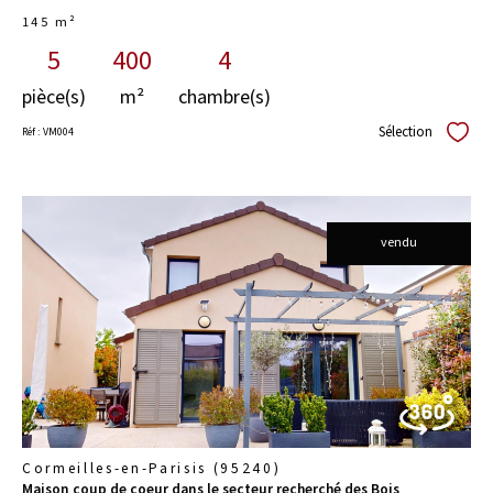
145 m²
5
400
4
pièce(s)
m²
chambre(s)
Sélection
Réf : VM004
Sélect
vendu
voir le
bien
Cormeilles-en-Parisis (95240)
Maison coup de coeur dans le secteur recherché des Bois