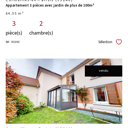
Appartement 3 pièces avec jardin de plus de 100m²
64,55 m²
3
2
pièce(s)
chambre(s)
Sélection
Réf : 301042
Sélect
vendu
voir le
bien