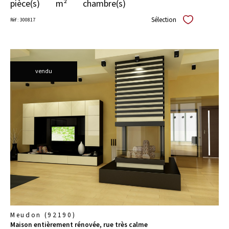
pièce(s)
m²
chambre(s)
Sélection
Réf : 300817
Sélectionner
vendu
voir le
bien
Meudon (92190)
Maison entièrement rénovée, rue très calme