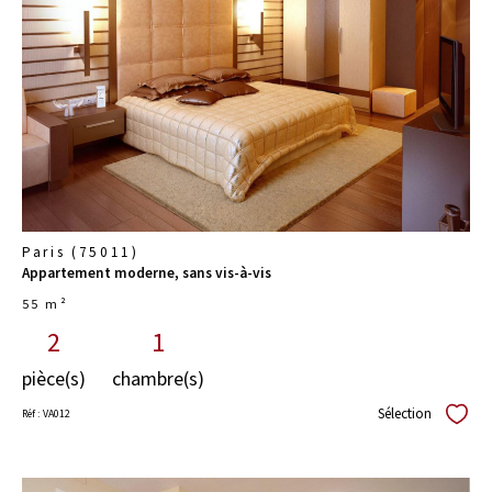
voir le
bien
Paris (75011)
Appartement moderne, sans vis-à-vis
55 m²
2
1
pièce(s)
chambre(s)
Sélection
Réf : VA012
Sélect