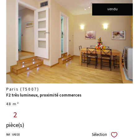
vendu
voir le
bien
Paris (75007)
F2 très lumineux, proximité commerces
48 m²
2
pièce(s)
Sélection
Réf : VA018
Sélectionner