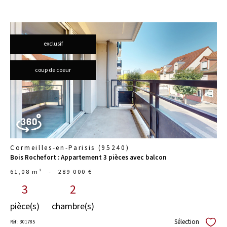
exclusif
voir le
coup de coeur
bien
Cormeilles-en-Parisis (95240)
Bois Rochefort : Appartement 3 pièces avec balcon
61,08 m²
-
289 000 €
3
2
pièce(s)
chambre(s)
Sélection
Réf : 301785
Sélect