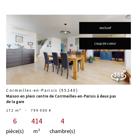
exclusif
voir le
coup de coeur
bien
Cormeilles-en-Parisis (95240)
Maison en plein centre de Corrmeilles-en-Parisis à deux pas
de la gare
172 m²
-
799 000 €
6
414
4
pièce(s)
m²
chambre(s)