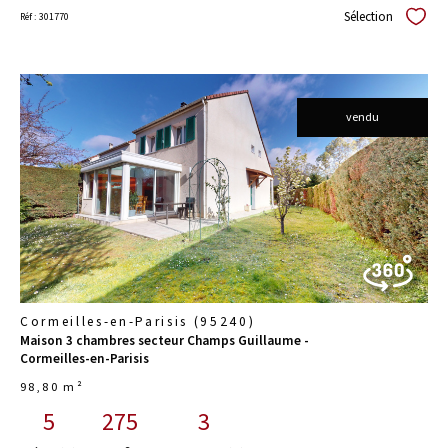
Sélection
Réf : 301770
Sélect
vendu
voir le
bien
Cormeilles-en-Parisis (95240)
Maison 3 chambres secteur Champs Guillaume -
Cormeilles-en-Parisis
98,80 m²
5
275
3