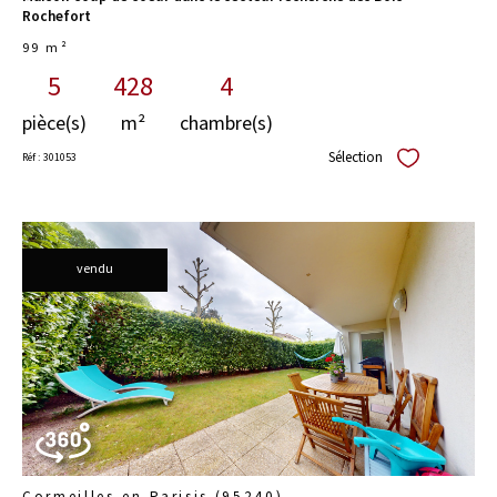
Rochefort
99 m²
5
428
4
pièce(s)
m²
chambre(s)
Sélection
Réf : 301053
Sélectionner
vendu
voir le
bien
Cormeilles-en-Parisis (95240)