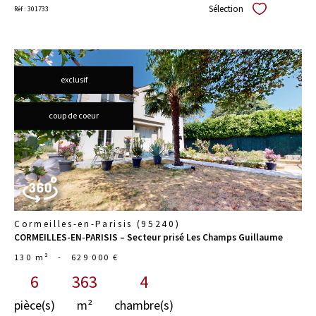
Sélection
Réf : 301733
Sélectionner
exclusif
voir le
coup de coeur
bien
Cormeilles-en-Parisis (95240)
CORMEILLES-EN-PARISIS – Secteur prisé Les Champs Guillaume
130 m²
-
629 000 €
6
363
4
pièce(s)
m²
chambre(s)